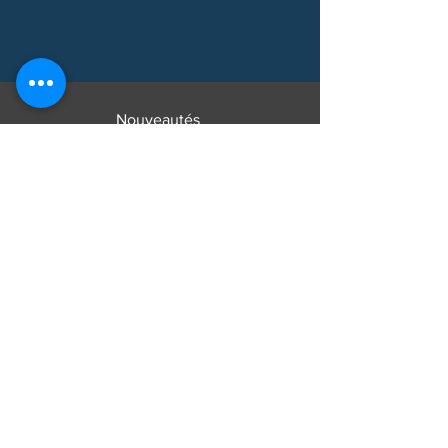
Nouveautés
Produits
Explorer
Accueil
À propos
Produits
Achetez
Instructions
Contact
Service client