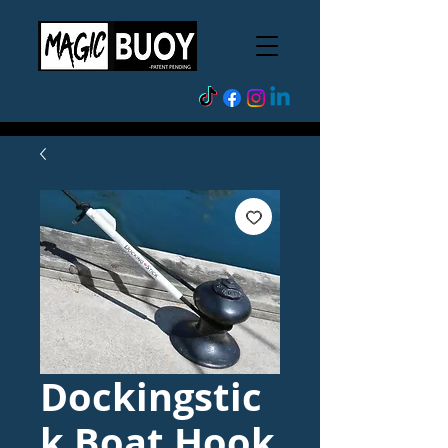
Dockingstic
k Boat Hook